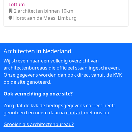
Lottum
2 architecten binnen 10km.
Horst aan de Maas, Limburg
Architecten in Nederland
Wij streven naar een volledig overzicht van
architectenbureaus die officieel staan ingeschreven.
Onze gegevens worden dan ook direct vanuit de KVK
op de site genoteerd.
Ook vermelding op onze site?
Zorg dat de kvk de bedrijfsgegevens correct heeft
genoteerd en neem daarna
contact
met ons op.
Groeien als architectenbureau?