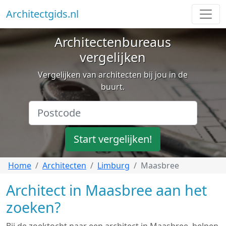
Architectgids.nl
Architectenbureaus
vergelijken
Vergelijken van architecten bij jou in de
buurt.
Start vergelijken!
Home
Architecten
Limburg
Maasbree
Architect in Maasbree aan het
zoeken?