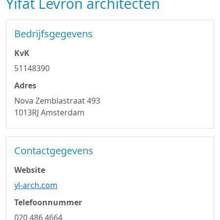
Yifat Levron architecten
Bedrijfsgegevens
KvK
51148390
Adres
Nova Zemblastraat 493
1013RJ Amsterdam
Contactgegevens
Website
yl-arch.com
Telefoonnummer
020 486 4664