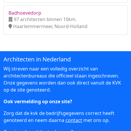
Badhoevedorp
97 architecten binnen 10km.
Haarlemmermeer, Noord-Holland
Architecten in Nederland
Wij streven naar een volledig overzicht van
architectenbureaus die officieel staan ingeschreven.
Onze gegevens worden dan ook direct vanuit de KVK
op de site genoteerd.
Ook vermelding op onze site?
Zorg dat de kvk de bedrijfsgegevens correct heeft
genoteerd en neem daarna
contact
met ons op.