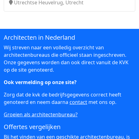
Utrechtse Heuvelrug, Utrecht
Architecten in Nederland
Wij streven naar een volledig overzicht van
architectenbureaus die officieel staan ingeschreven.
Onze gegevens worden dan ook direct vanuit de KVK
op de site genoteerd.
Ook vermelding op onze site?
Zorg dat de kvk de bedrijfsgegevens correct heeft
genoteerd en neem daarna
contact
met ons op.
Groeien als architectenbureau?
Offertes vergelijken
Bij het vinden van een geschikte architectenbureau, is