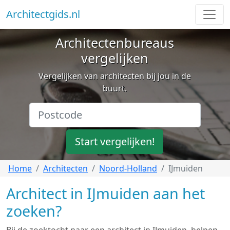
Architectgids.nl
Architectenbureaus
vergelijken
Vergelijken van architecten bij jou in de
buurt.
Start vergelijken!
Home
Architecten
Noord-Holland
IJmuiden
Architect in IJmuiden aan het
zoeken?