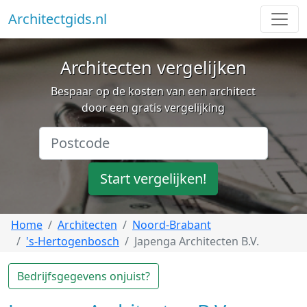
Architectgids.nl
Architecten vergelijken
Bespaar op de kosten van een architect
door een gratis vergelijking
Start vergelijken!
Home
Architecten
Noord-Brabant
's-Hertogenbosch
Japenga Architecten B.V.
Bedrijfsgegevens onjuist?