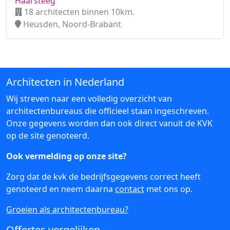
Haarsteeg
18 architecten binnen 10km.
Heusden, Noord-Brabant
Architecten in Nederland
Wij streven naar een volledig overzicht van
architectenbureaus die officieel staan ingeschreven.
Onze gegevens worden dan ook direct vanuit de KVK
op de site genoteerd.
Ook vermelding op onze site?
Zorg dat de kvk de bedrijfsgegevens correct heeft
genoteerd en neem daarna
contact
met ons op.
Groeien als architectenbureau?
Offertes vergelijken