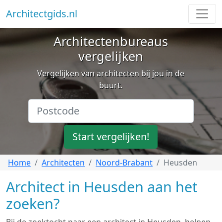
Architectgids.nl
Architectenbureaus
vergelijken
Vergelijken van architecten bij jou in de
buurt.
Start vergelijken!
Home
Architecten
Noord-Brabant
Heusden
Architect in Heusden aan het
zoeken?