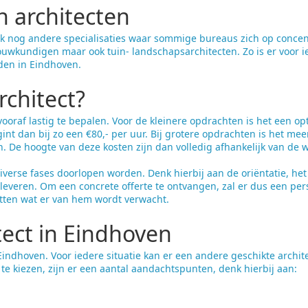
n architecten
ok nog andere specialisaties waar sommige bureaus zich op concent
uwkundigen maar ook tuin- landschapsarchitecten. Zo is er voor 
nden in Eindhoven.
rchitect?
vooraf lastig te bepalen. Voor de kleinere opdrachten is het een op
egint dan bij zo een €80,- per uur. Bij grotere opdrachten is het me
n. De hoogte van deze kosten zijn dan volledig afhankelijk van de w
 diverse fases doorlopen worden. Denk hierbij aan de oriëntatie, he
leveren. Om een concrete offerte te ontvangen, zal er dus een pers
atten wat er van hem wordt verwacht.
tect in Eindhoven
n Eindhoven. Voor iedere situatie kan er een andere geschikte archi
te kiezen, zijn er een aantal aandachtspunten, denk hierbij aan: