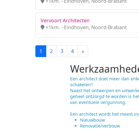
+1km. - Eindhoven, Noord-Brabant
Vervoort Architecten
+1km. - Eindhoven, Noord-Brabant
1
2
3
4
»
Werkzaamhede
Een architect doet meer dan enk
schakelen?
Naast het ontwerpen en uitwerke
geheel ontzorgd te worden is he
van eventuele vergunning.
Een architect wordt het meest ing
Nieuwbouw
Renovatie/verbouw