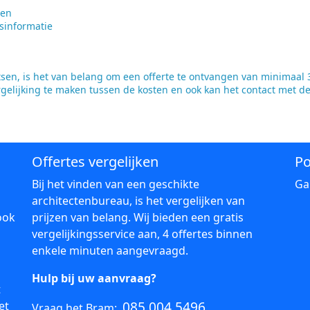
ten
sinformatie
en, is het van belang om een offerte te ontvangen van minimaal 3
rgelijking te maken tussen de kosten en ook kan het contact met d
Offertes vergelijken
Po
Bij het vinden van een geschikte
Ga
architectenbureau, is het vergelijken van
ook
prijzen van belang. Wij bieden een gratis
vergelijkingsservice aan, 4 offertes binnen
enkele minuten aangevraagd.
Hulp bij uw aanvraag?
t
085 004 5496
et
Vraag het Bram: