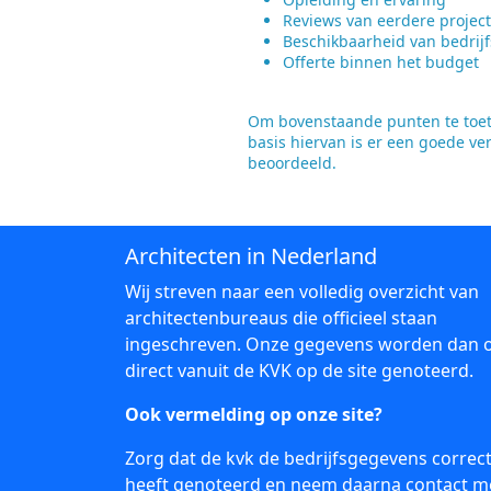
Reviews van eerdere projec
Beschikbaarheid van bedrijf
Offerte binnen het budget
Om bovenstaande punten te toets
basis hiervan is er een goede ve
beoordeeld.
Architecten in Nederland
Wij streven naar een volledig overzicht van
architectenbureaus die officieel staan
ingeschreven. Onze gegevens worden dan 
direct vanuit de KVK op de site genoteerd.
Ook vermelding op onze site?
Zorg dat de kvk de bedrijfsgegevens correc
heeft genoteerd en neem daarna
contact
m