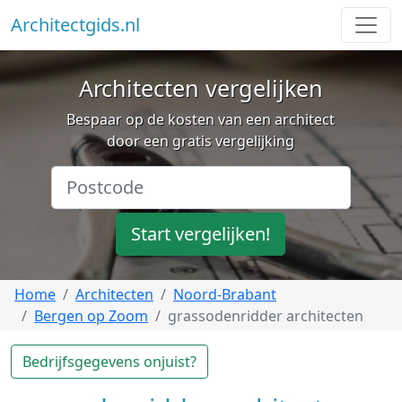
Architectgids.nl
Architecten vergelijken
Bespaar op de kosten van een architect
door een gratis vergelijking
Start vergelijken!
Home
Architecten
Noord-Brabant
Bergen op Zoom
grassodenridder architecten
Bedrijfsgegevens onjuist?