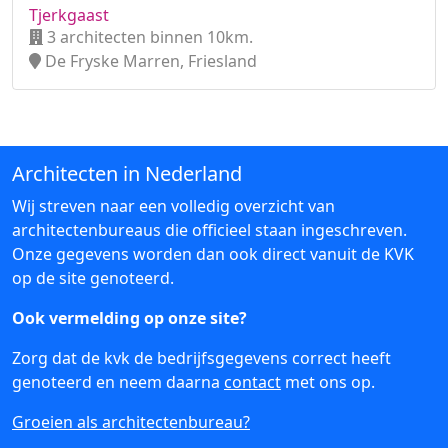
Tjerkgaast
3 architecten binnen 10km.
De Fryske Marren, Friesland
Architecten in Nederland
Wij streven naar een volledig overzicht van
architectenbureaus die officieel staan ingeschreven.
Onze gegevens worden dan ook direct vanuit de KVK
op de site genoteerd.
Ook vermelding op onze site?
Zorg dat de kvk de bedrijfsgegevens correct heeft
genoteerd en neem daarna
contact
met ons op.
Groeien als architectenbureau?