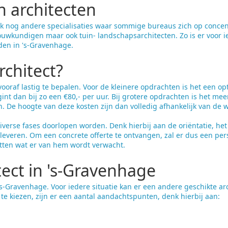
n architecten
ok nog andere specialisaties waar sommige bureaus zich op concent
uwkundigen maar ook tuin- landschapsarchitecten. Zo is er voor 
nden in 's-Gravenhage.
rchitect?
vooraf lastig te bepalen. Voor de kleinere opdrachten is het een op
egint dan bij zo een €80,- per uur. Bij grotere opdrachten is het me
n. De hoogte van deze kosten zijn dan volledig afhankelijk van de w
 diverse fases doorlopen worden. Denk hierbij aan de oriëntatie, he
leveren. Om een concrete offerte te ontvangen, zal er dus een pers
atten wat er van hem wordt verwacht.
tect in 's-Gravenhage
n 's-Gravenhage. Voor iedere situatie kan er een andere geschikte a
te kiezen, zijn er een aantal aandachtspunten, denk hierbij aan: