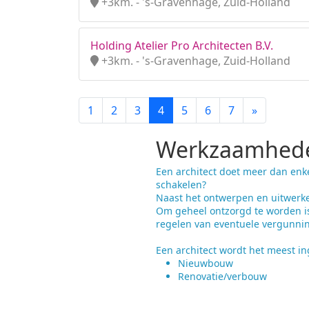
+3km. - 's-Gravenhage, Zuid-Holland
Holding Atelier Pro Architecten B.V.
+3km. - 's-Gravenhage, Zuid-Holland
1
2
3
4
5
6
7
»
Werkzaamhede
Een architect doet meer dan enk
schakelen?
Naast het ontwerpen en uitwerke
Om geheel ontzorgd te worden is
regelen van eventuele vergunni
Een architect wordt het meest ing
Nieuwbouw
Renovatie/verbouw