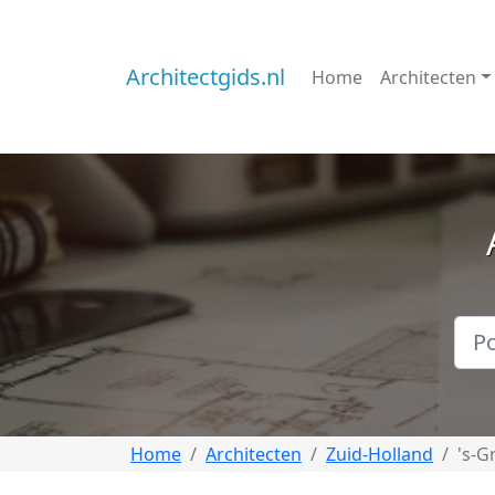
Architectgids.nl
Home
Architecten
Home
Architecten
Zuid-Holland
's-G