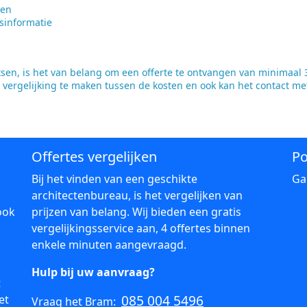
ten
sinformatie
en, is het van belang om een offerte te ontvangen van minimaal 3
 vergelijking te maken tussen de kosten en ook kan het contact me
Offertes vergelijken
Po
Bij het vinden van een geschikte
Ga
architectenbureau, is het vergelijken van
ook
prijzen van belang. Wij bieden een gratis
vergelijkingsservice aan, 4 offertes binnen
enkele minuten aangevraagd.
Hulp bij uw aanvraag?
t
085 004 5496
et
Vraag het Bram: