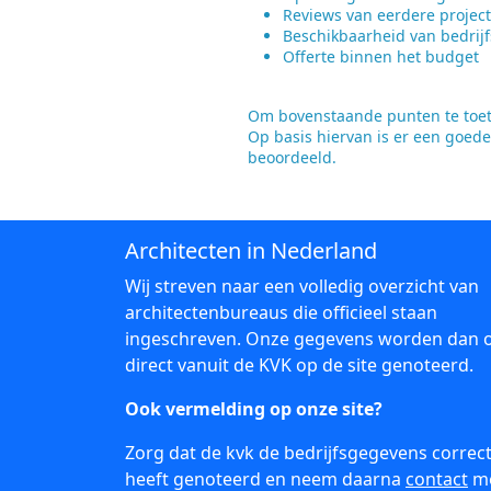
Reviews van eerdere projec
Beschikbaarheid van bedrijf
Offerte binnen het budget
Om bovenstaande punten te toets
Op basis hiervan is er een goede
beoordeeld.
Architecten in Nederland
Wij streven naar een volledig overzicht van
architectenbureaus die officieel staan
ingeschreven. Onze gegevens worden dan 
direct vanuit de KVK op de site genoteerd.
Ook vermelding op onze site?
Zorg dat de kvk de bedrijfsgegevens correc
heeft genoteerd en neem daarna
contact
m