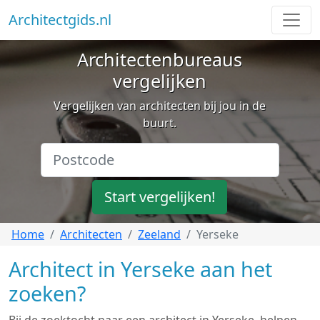
Architectgids.nl
Architectenbureaus
vergelijken
Vergelijken van architecten bij jou in de
buurt.
Start vergelijken!
Home
Architecten
Zeeland
Yerseke
Architect in Yerseke aan het
zoeken?