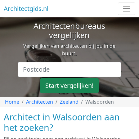
Architectgids.nl
Architectenbureaus
vergelijken
Vergelijken van architecten bij jou in de
buurt.
Start vergelijken!
Home
Architecten
Zeeland
Walsoorden
Architect in Walsoorden aan
het zoeken?