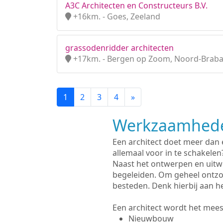
A3C Architecten en Constructeurs B.V.
+16km. - Goes, Zeeland
grassodenridder architecten
+17km. - Bergen op Zoom, Noord-Brab
1
2
3
4
»
Werkzaamhede
Een architect doet meer dan
allemaal voor in te schakelen
Naast het ontwerpen en uitw
begeleiden. Om geheel ontzo
besteden. Denk hierbij aan h
Een architect wordt het meest
Nieuwbouw