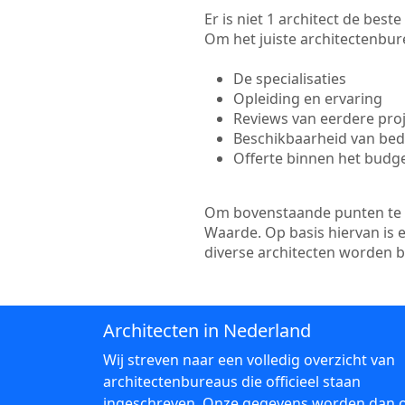
Er is niet 1 architect de bes
Om het juiste architectenbure
De specialisaties
Opleiding en ervaring
Reviews van eerdere pro
Beschikbaarheid van bedr
Offerte binnen het budg
Om bovenstaande punten te to
Waarde. Op basis hiervan is 
diverse architecten worden 
Architecten in Nederland
Wij streven naar een volledig overzicht van
architectenbureaus die officieel staan
ingeschreven. Onze gegevens worden dan 