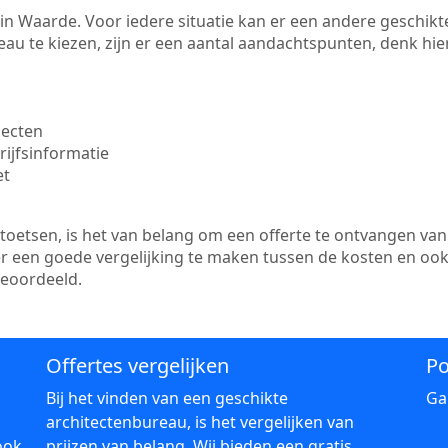
te in Waarde. Voor iedere situatie kan er een andere geschi
au te kiezen, zijn er een aantal aandachtspunten, denk hier
jecten
ijfsinformatie
et
etsen, is het van belang om een offerte te ontvangen van 
er een goede vergelijking te maken tussen de kosten en oo
beoordeeld.
Offertes vergelijken
Po
Bij het vinden van een geschikte
Ga
architectenbureau, is het vergelijken van
ook
prijzen van belang. Wij bieden een gratis