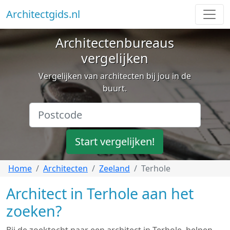
Architectgids.nl
Architectenbureaus
vergelijken
Vergelijken van architecten bij jou in de
buurt.
Start vergelijken!
Home
Architecten
Zeeland
Terhole
Architect in Terhole aan het
zoeken?