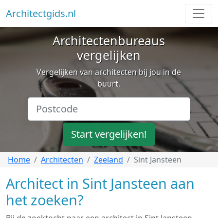
Architectgids.nl
Architectenbureaus
vergelijken
Vergelijken van architecten bij jou in de
buurt.
Start vergelijken!
Home
Architecten
Zeeland
Sint Jansteen
Architect in Sint Jansteen aan
het zoeken?