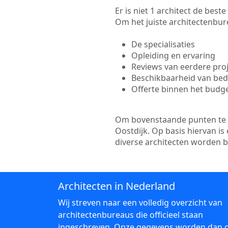
Er is niet 1 architect de bes
Om het juiste architectenbure
De specialisaties
Opleiding en ervaring
Reviews van eerdere pro
Beschikbaarheid van bedr
Offerte binnen het budg
Om bovenstaande punten te to
Oostdijk. Op basis hiervan i
diverse architecten worden 
Architecten in Nederland
Wij streven naar een volledig overzicht van
architectenbureaus die officieel staan
ingeschreven. Onze gegevens worden dan 