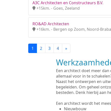
A3C Architecten en Constructeurs B.V.
+15km. - Goes, Zeeland
RO&AD Architecten
+16km. - Bergen op Zoom, Noord-Brab
1
2
3
4
»
Werkzaamhede
Een architect doet meer dan
allemaal voor in te schakelen
Naast het ontwerpen en uitw
begeleiden. Om geheel ontzo
besteden. Denk hierbij aan h
Een architect wordt het meest
Nieuwbouw