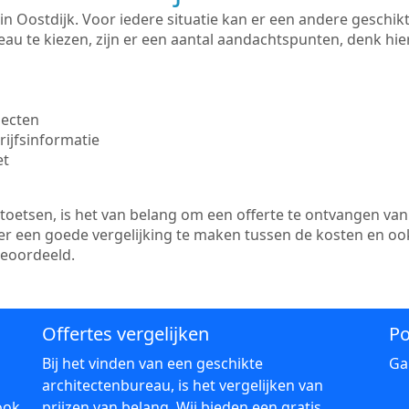
te in Oostdijk. Voor iedere situatie kan er een andere gesch
au te kiezen, zijn er een aantal aandachtspunten, denk hier
jecten
ijfsinformatie
et
etsen, is het van belang om een offerte te ontvangen van 
s er een goede vergelijking te maken tussen de kosten en oo
beoordeeld.
Offertes vergelijken
Po
Bij het vinden van een geschikte
Ga
architectenbureau, is het vergelijken van
ook
prijzen van belang. Wij bieden een gratis