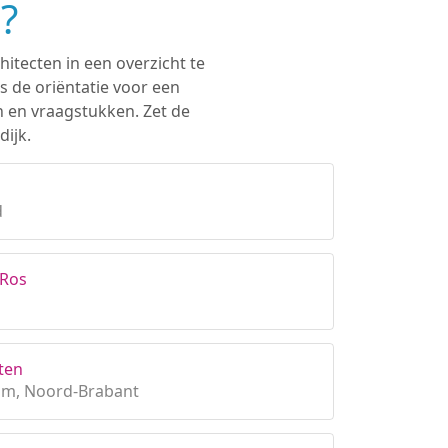
?
hitecten in een overzicht te
s de oriëntatie voor een
n en vraagstukken. Zet de
dijk.
d
 Ros
ten
om, Noord-Brabant