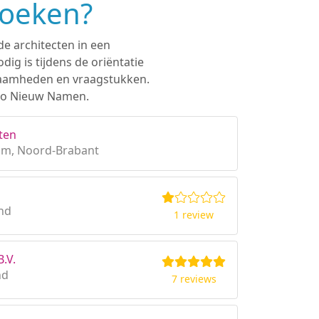
zoeken?
de architecten in een
ig is tijdens de oriëntatie
rkzaamheden en vraagstukken.
gio Nieuw Namen.
ten
om, Noord-Brabant
and
1 review
.V.
nd
7 reviews