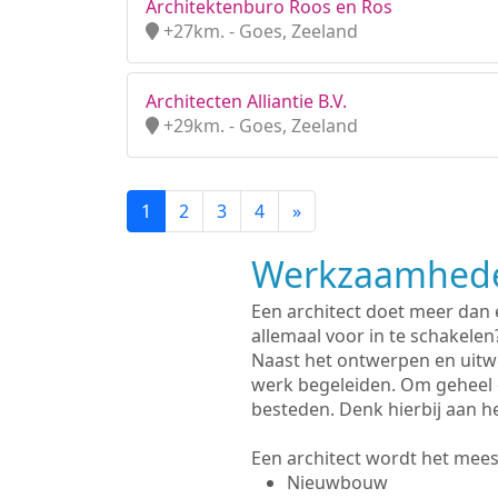
Architektenburo Roos en Ros
+27km. - Goes, Zeeland
Architecten Alliantie B.V.
+29km. - Goes, Zeeland
1
2
3
4
»
Werkzaamhede
Een architect doet meer dan
allemaal voor in te schakelen
Naast het ontwerpen en uitw
werk begeleiden. Om geheel 
besteden. Denk hierbij aan h
Een architect wordt het meest
Nieuwbouw