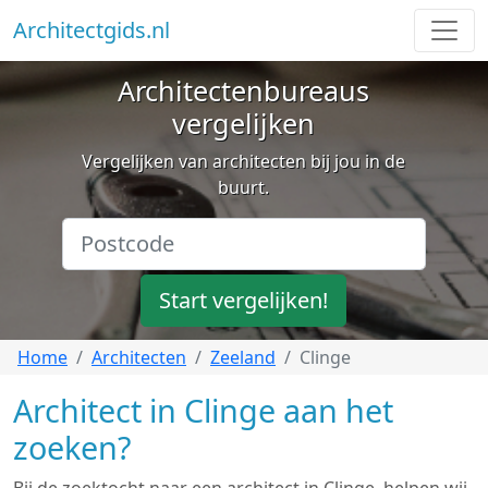
Architectgids.nl
Architectenbureaus
vergelijken
Vergelijken van architecten bij jou in de
buurt.
Start vergelijken!
Home
Architecten
Zeeland
Clinge
Architect in Clinge aan het
zoeken?