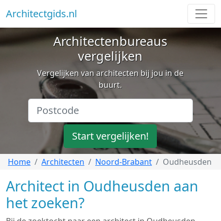
Architectgids.nl
Architectenbureaus
vergelijken
Vergelijken van architecten bij jou in de
buurt.
Start vergelijken!
Home
Architecten
Noord-Brabant
Oudheusden
Architect in Oudheusden aan
het zoeken?