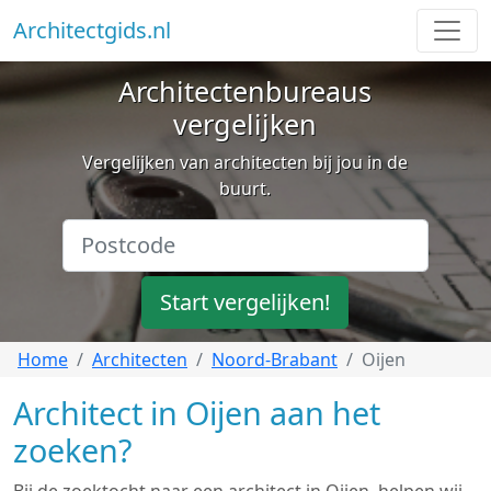
Architectgids.nl
Architectenbureaus
vergelijken
Vergelijken van architecten bij jou in de
buurt.
Start vergelijken!
Home
Architecten
Noord-Brabant
Oijen
Architect in Oijen aan het
zoeken?