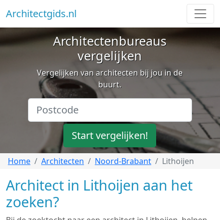
Architectgids.nl
Architectenbureaus
vergelijken
Vergelijken van architecten bij jou in de
buurt.
Start vergelijken!
Home
Architecten
Noord-Brabant
Lithoijen
Architect in Lithoijen aan het
zoeken?