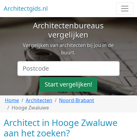
Architectgids.nl
Architectenbureaus
vergelijken
Vergelijken van architecten bij jou in de
buurt.
Start vergelijken!
Home
Architecten
Noord-Brabant
Hooge Zwaluwe
Architect in Hooge Zwaluwe
aan het zoeken?