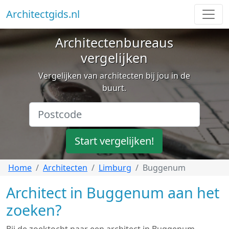
Architectgids.nl
Architectenbureaus
vergelijken
Vergelijken van architecten bij jou in de
buurt.
Start vergelijken!
Home
Architecten
Limburg
Buggenum
Architect in Buggenum aan het
zoeken?