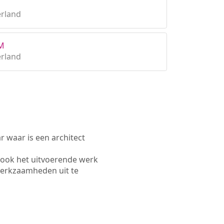
erland
&M
erland
waar is een architect
 ook het uitvoerende werk
werkzaamheden uit te