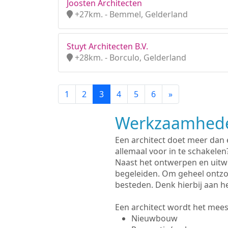
Joosten Architecten
+27km. - Bemmel, Gelderland
Stuyt Architecten B.V.
+28km. - Borculo, Gelderland
1
2
3
4
5
6
»
Werkzaamhede
Een architect doet meer dan
allemaal voor in te schakelen
Naast het ontwerpen en uitw
begeleiden. Om geheel ontzo
besteden. Denk hierbij aan h
Een architect wordt het meest
Nieuwbouw