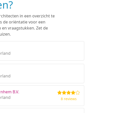
en?
chitecten in een overzicht te
s de oriëntatie voor een
n en vraagstukken. Zet de
uizen.
erland
erland
rnhem B.V.
erland
8 reviews