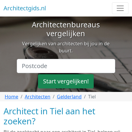
Architectgids.nl
Architectenbureaus
vergelijken
Vergelijken van architecten bij jou in de
buurt.
Start vergelijken!
Home
Architecten
Gelderland
Tiel
Architect in Tiel aan het
zoeken?