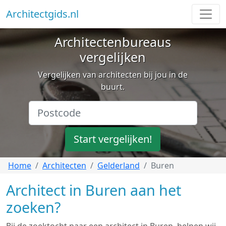
Architectgids.nl
Architectenbureaus
vergelijken
Vergelijken van architecten bij jou in de
buurt.
Start vergelijken!
Home
Architecten
Gelderland
Buren
Architect in Buren aan het
zoeken?