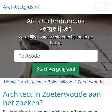
Architectgids.nl
Architectenbureaus
vergelijken
Vergelijken van architecten bij jou in de
buurt.
Start vergelijken!
Home
Architecten
Zuid-Holland
Zoeterwoude
Architect in Zoeterwoude aan
het zoeken?