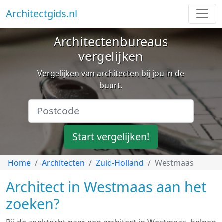
Architectgids.nl
Architectenbureaus
vergelijken
Vergelijken van architecten bij jou in de
buurt.
Start vergelijken!
Home
Architecten
Zuid-Holland
Westmaas
Architect in Westmaas aan het
zoeken?