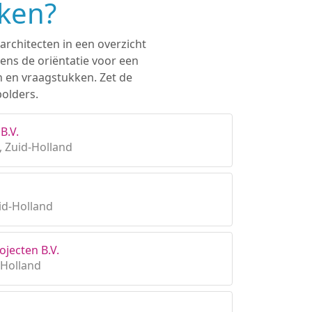
eken?
architecten in een overzicht
ens de oriëntatie voor een
n en vraagstukken. Zet de
polders.
B.V.
 Zuid-Holland
id-Holland
jecten B.V.
-Holland