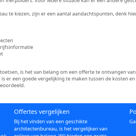
e in Vierpolders. Voor iedere situatie kan er een andere ges
au te kiezen, zijn er een aantal aandachtspunten, denk hier
jecten
ijfsinformatie
et
etsen, is het van belang om een offerte te ontvangen van 
n is er een goede vergelijking te maken tussen de kosten e
beoordeeld.
Offertes vergelijken
Po
Bij het vinden van een geschikte
Ga
architectenbureau, is het vergelijken van