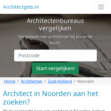
Architectgids.nl
Architectenbureaus
vergelijken
Vergelijken van architecten bij jou in de
buurt.
Start vergelijken!
Home
Architecten
Zuid-Holland
Noorden
Architect in Noorden aan het
zoeken?