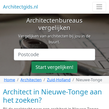
Architectgids.nl
Architectenbureaus
vergelijken
Vergelijken van architecten bij jou in de
buurt.
Start vergelijken!
Home
Architecten
Zuid-Holland
Nieuwe-Tonge
Architect in Nieuwe-Tonge aan
het zoeken?