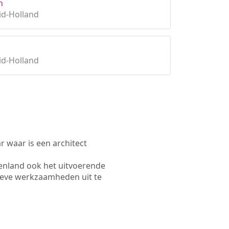
n
id-Holland
id-Holland
waar is een architect
enland ook het uitvoerende
ieve werkzaamheden uit te