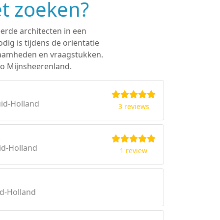
et zoeken?
eerde architecten in een
ig is tijdens de oriëntatie
rkzaamheden en vraagstukken.
io Mijnsheerenland.
uid-Holland
3 reviews
.
id-Holland
1 review
id-Holland