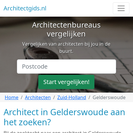
Architectgids.nl
Architectenbureaus
vergelijken
Vergelijken van architecten bij jou in de
buurt.
Start vergelijken!
Home
Architecten
Zuid-Holland
Gelderswoude
Architect in Gelderswoude aan
het zoeken?