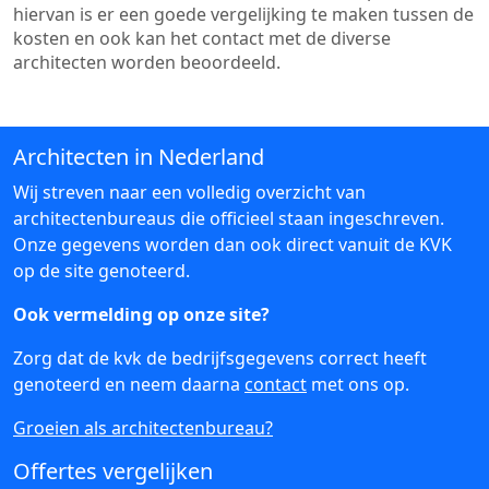
hiervan is er een goede vergelijking te maken tussen de
kosten en ook kan het contact met de diverse
architecten worden beoordeeld.
Architecten in Nederland
Wij streven naar een volledig overzicht van
architectenbureaus die officieel staan ingeschreven.
Onze gegevens worden dan ook direct vanuit de KVK
op de site genoteerd.
Ook vermelding op onze site?
Zorg dat de kvk de bedrijfsgegevens correct heeft
genoteerd en neem daarna
contact
met ons op.
Groeien als architectenbureau?
Offertes vergelijken