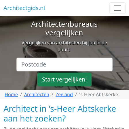
Architectgids.nl
Architectenbureaus
vergelijken
Vergelijken van architecten bij jou in de
buurt.
Start vergelijken!
Home
Architecten
Zeeland
's-Heer Abtskerke
Architect in 's-Heer Abtskerke
aan het zoeken?