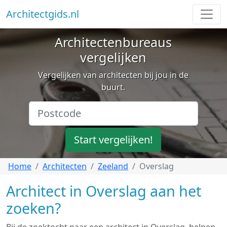
Architectgids.nl
Architectenbureaus
vergelijken
Vergelijken van architecten bij jou in de
buurt.
Start vergelijken!
Home
Architecten
Zeeland
Overslag
Architect in Overslag aan het
zoeken?