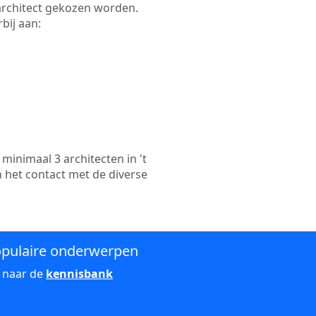
e architect gekozen worden.
bij aan:
inimaal 3 architecten in 't
n het contact met de diverse
pulaire onderwerpen
 naar de
kennisbank