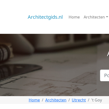
Architectgids.nl
Home
Architecten
Home
Architecten
Utrecht
't Goy