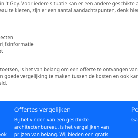
e in 't Goy. Voor iedere situatie kan er een andere geschikt
au te kiezen, zijn er een aantal aandachtspunten, denk hier
jecten
ijfsinformatie
et
etsen, is het van belang om een offerte te ontvangen van m
een goede vergelijking te maken tussen de kosten en ook ka
ld.
Offertes vergelijken
Po
Bij het vinden van een geschikte
Ga
architectenbureau, is het vergelijken van
ook
prijzen van belang. Wij bieden een gratis