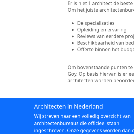
Er is niet 1 architect de best
Om het juiste architectenbure
De specialisaties
Opleiding en ervaring
Reviews van eerdere pro
Beschikbaarheid van bedr
Offerte binnen het budg
Om bovenstaande punten te to
Goy. Op basis hiervan is er 
architecten worden beoordee
Architecten in Nederland
Wij streven naar een volledig overzicht van
architectenbureaus die officieel staan
ingeschreven. Onze gegevens worden dan 