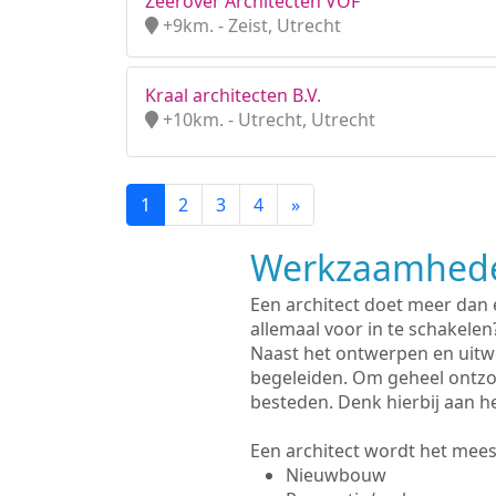
Zeerover Architecten VOF
+9km. - Zeist, Utrecht
Kraal architecten B.V.
+10km. - Utrecht, Utrecht
1
2
3
4
»
Werkzaamhede
Een architect doet meer dan
allemaal voor in te schakelen
Naast het ontwerpen en uitwe
begeleiden. Om geheel ontzo
besteden. Denk hierbij aan h
Een architect wordt het meest
Nieuwbouw