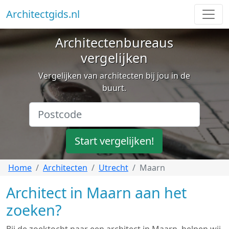
Architectgids.nl
Architectenbureaus
vergelijken
Vergelijken van architecten bij jou in de
buurt.
Start vergelijken!
Home
Architecten
Utrecht
Maarn
Architect in Maarn aan het
zoeken?