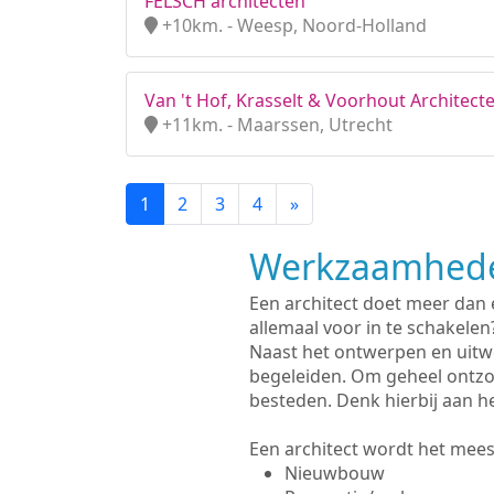
FELSCH architecten
+10km. - Weesp, Noord-Holland
Van 't Hof, Krasselt & Voorhout Architecte
+11km. - Maarssen, Utrecht
1
2
3
4
»
Werkzaamhede
Een architect doet meer dan
allemaal voor in te schakelen
Naast het ontwerpen en uitw
begeleiden. Om geheel ontzo
besteden. Denk hierbij aan h
Een architect wordt het meest
Nieuwbouw