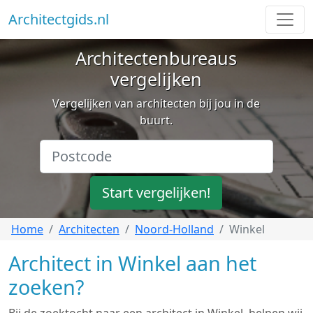
Architectgids.nl
Architectenbureaus
vergelijken
Vergelijken van architecten bij jou in de
buurt.
Start vergelijken!
Home
Architecten
Noord-Holland
Winkel
Architect in Winkel aan het
zoeken?