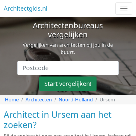
Architectgids.nl
Architectenbureaus
vergelijken
Vergelijken van architecten bij jou in de
buurt.
Start vergelijken!
Home
Architecten
Noord-Holland
Ursem
Architect in Ursem aan het
zoeken?