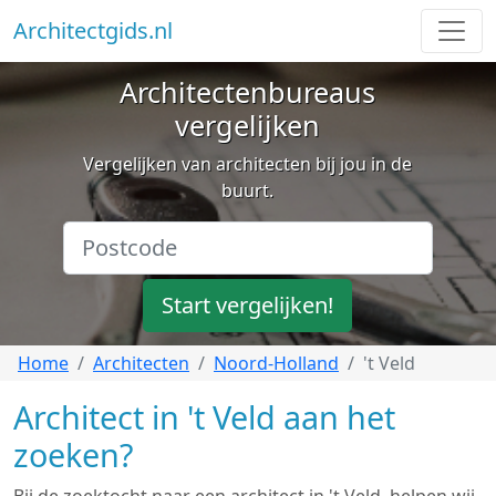
Architectgids.nl
Architectenbureaus
vergelijken
Vergelijken van architecten bij jou in de
buurt.
Start vergelijken!
Home
Architecten
Noord-Holland
't Veld
Architect in 't Veld aan het
zoeken?