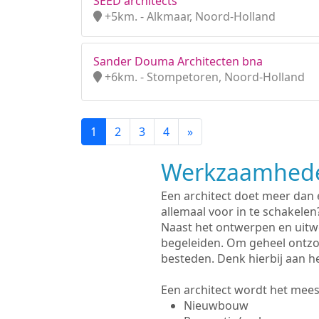
SEED architects
+5km. - Alkmaar, Noord-Holland
Sander Douma Architecten bna
+6km. - Stompetoren, Noord-Holland
1
2
3
4
»
Werkzaamhede
Een architect doet meer dan
allemaal voor in te schakelen
Naast het ontwerpen en uitw
begeleiden. Om geheel ontzo
besteden. Denk hierbij aan h
Een architect wordt het meest
Nieuwbouw