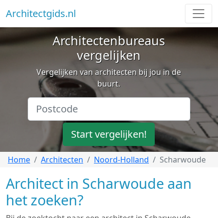
Architectgids.nl
Architectenbureaus
vergelijken
Vergelijken van architecten bij jou in de
buurt.
Start vergelijken!
Home
Architecten
Noord-Holland
Scharwoude
Architect in Scharwoude aan
het zoeken?