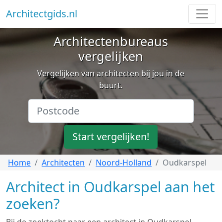
Architectgids.nl
Architectenbureaus
vergelijken
Vergelijken van architecten bij jou in de
buurt.
Start vergelijken!
Home
Architecten
Noord-Holland
Oudkarspel
Architect in Oudkarspel aan het
zoeken?