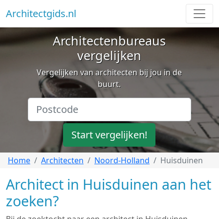
Architectgids.nl
Architectenbureaus
vergelijken
Vergelijken van architecten bij jou in de
buurt.
Start vergelijken!
Home
Architecten
Noord-Holland
Huisduinen
Architect in Huisduinen aan het
zoeken?