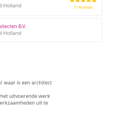
d-Holland
7 reviews
itecten B.V.
d-Holland
waar is een architect
 het uitvoerende werk
werkzaamheden uit te