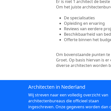
Er is niet 1 architect de bes
Om het juiste architectenbure
De specialisaties
Opleiding en ervaring
Reviews van eerdere pro
Beschikbaarheid van bedr
Offerte binnen het budg
Om bovenstaande punten te to
Groet. Op basis hiervan is e
diverse architecten worden 
Architecten in Nederland
Wij streven naar een volledig overzicht van
architectenbureaus die officieel staan
ingeschreven. Onze gegevens worden dan 