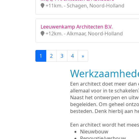
+11km. - Schagen, Noord-Holland
Leeuwenkamp Architecten B.V.
+12km. - Alkmaar, Noord-Holland
1
2
3
4
»
Werkzaamhede
Een architect doet meer dan
allemaal voor in te schakelen
Naast het ontwerpen en uitw
begeleiden. Om geheel ontzo
besteden. Denk hierbij aan h
Een architect wordt het meest
Nieuwbouw
Renovatie/verbouw