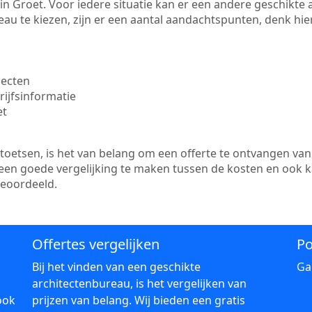
te in Groet. Voor iedere situatie kan er een andere geschikt
au te kiezen, zijn er een aantal aandachtspunten, denk hier
jecten
ijfsinformatie
et
etsen, is het van belang om een offerte te ontvangen van 
r een goede vergelijking te maken tussen de kosten en ook 
beoordeeld.
Offertes vergelijken
Po
Bij het vinden van een geschikte
Ga
architectenbureau, is het vergelijken van
ook
prijzen van belang. Wij bieden een gratis