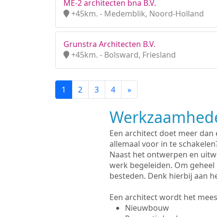
ME-2 architecten bna B.V.
+45km. - Medemblik, Noord-Holland
Grunstra Architecten B.V.
+45km. - Bolsward, Friesland
1
2
3
4
»
Werkzaamhede
Een architect doet meer dan
allemaal voor in te schakelen
Naast het ontwerpen en uitw
werk begeleiden. Om geheel 
besteden. Denk hierbij aan h
Een architect wordt het meest
Nieuwbouw