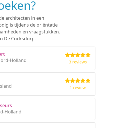
zoeken?
de architecten in een
ig is tijdens de oriëntatie
rkzaamheden en vraagstukken.
gio De Cocksdorp.
ort
oord-Holland
3 reviews
esland
1 review
seurs
rd-Holland