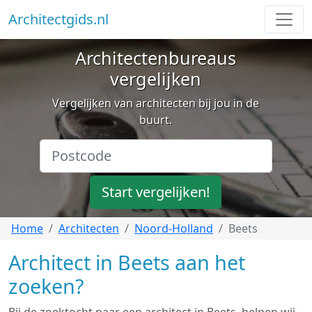
Architectgids.nl
Architectenbureaus
vergelijken
Vergelijken van architecten bij jou in de
buurt.
Start vergelijken!
Home
Architecten
Noord-Holland
Beets
Architect in Beets aan het
zoeken?